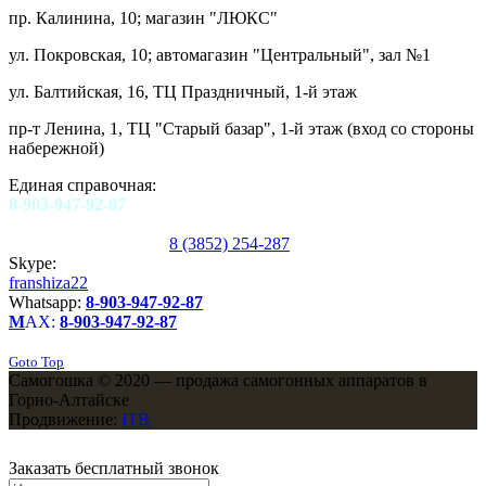
пр. Калинина, 10; магазин "ЛЮКС"
ул. Покровская, 10; автомагазин "Центральный", зал №1
ул. Балтийская, 16, ТЦ Праздничный, 1-й этаж
пр-т Ленина, 1, ТЦ "Старый базар", 1-й этаж (вход со стороны
набережной)
Единая справочная:
8-903-947-92-87
8 (3852) 254-287
Skype:
franshiza22
Whatsapp:
8-903-947-92-87
M
AX:
8-903-947-92-87
Goto Top
Самогошка © 2020 — продажа самогонных аппаратов в
Горно-Алтайске
Продвижение:
ITB
Заказать бесплатный звонок