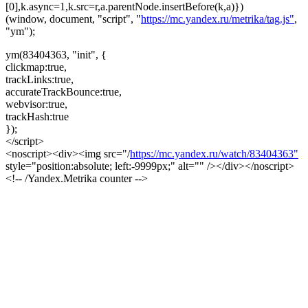
[0],k.async=1,k.src=r,a.parentNode.insertBefore(k,a)})
(window, document, "script", "
https://mc.yandex.ru/metrika/tag.js"
,
"ym");
ym(83404363, "init", {
clickmap:true,
trackLinks:true,
accurateTrackBounce:true,
webvisor:true,
trackHash:true
});
</script>
<noscript><div><img src="/
https://mc.yandex.ru/watch/83404363"
style="position:absolute; left:-9999px;" alt="" /></div></noscript>
<!-- /Yandex.Metrika counter -->