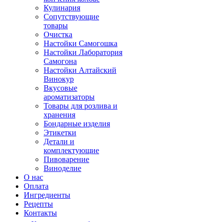
Кулинария
Сопутствующие
товары
Очистка
Настойки Самогошка
Настойки Лаборатория
Самогона
Настойки Алтайский
Винокур
Вкусовые
ароматизаторы
Товары для розлива и
хранения
Бондарные изделия
Этикетки
Детали и
комплектующие
Пивоварение
Виноделие
О нас
Оплата
Ингредиенты
Рецепты
Контакты