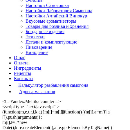
Очистка
Настойки Самогошка
Настойки Лаборатория Самогона
Настойки Алтайский Винокур
Вкусовые ароматизаторы
Товары для розлива и хранения
Бондарные изделия
Этикетки
Детали и комплектующие
Пивоварение
Виноделие
О нас
Оплата
Ингредиенты
Рецепты
Контакты
Калькулятор разбавления самогона
Адреса магазинов
<!-- Yandex.Metrika counter -->
<script type="text/javascript" >
(function(m,e,t,r,i,k,a){m[i]=m[i]||function(){(m[i].a=m[i].a||
[]).push(arguments)};
m[i].l=1*new
Date();k=e.createElement(t),a=e.getElementsByTagName(t)