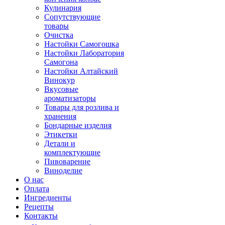
Кулинария
Сопутствующие
товары
Очистка
Настойки Самогошка
Настойки Лаборатория
Самогона
Настойки Алтайский
Винокур
Вкусовые
ароматизаторы
Товары для розлива и
хранения
Бондарные изделия
Этикетки
Детали и
комплектующие
Пивоварение
Виноделие
О нас
Оплата
Ингредиенты
Рецепты
Контакты