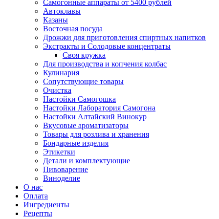
Самогонные аппараты от 5400 рублей
Автоклавы
Казаны
Восточная посуда
Дрожжи для приготовления спиртных напитков
Экстракты и Солодовые концентраты
Своя кружка
Для производства и копчения колбас
Кулинария
Сопутствующие товары
Очистка
Настойки Самогошка
Настойки Лаборатория Самогона
Настойки Алтайский Винокур
Вкусовые ароматизаторы
Товары для розлива и хранения
Бондарные изделия
Этикетки
Детали и комплектующие
Пивоварение
Виноделие
О нас
Оплата
Ингредиенты
Рецепты