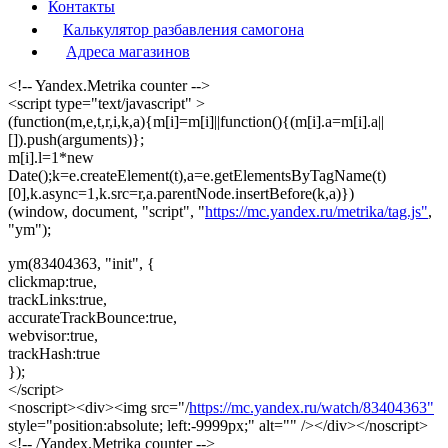
Контакты
Калькулятор разбавления самогона
Адреса магазинов
<!-- Yandex.Metrika counter -->
<script type="text/javascript" >
(function(m,e,t,r,i,k,a){m[i]=m[i]||function(){(m[i].a=m[i].a||
[]).push(arguments)};
m[i].l=1*new
Date();k=e.createElement(t),a=e.getElementsByTagName(t)
[0],k.async=1,k.src=r,a.parentNode.insertBefore(k,a)})
(window, document, "script", "
https://mc.yandex.ru/metrika/tag.js"
,
"ym");
ym(83404363, "init", {
clickmap:true,
trackLinks:true,
accurateTrackBounce:true,
webvisor:true,
trackHash:true
});
</script>
<noscript><div><img src="/
https://mc.yandex.ru/watch/83404363"
style="position:absolute; left:-9999px;" alt="" /></div></noscript>
<!-- /Yandex.Metrika counter -->