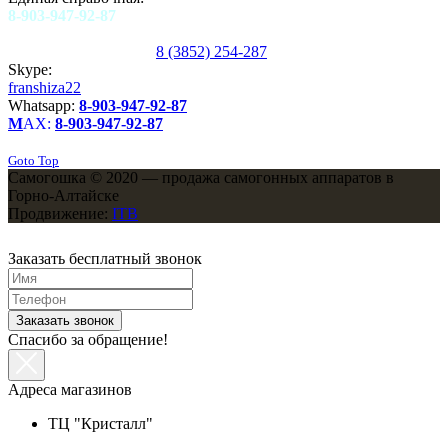
8-903-947-92-87
8 (3852) 254-287
Skype:
franshiza22
Whatsapp:
8-903-947-92-87
M
AX:
8-903-947-92-87
Goto Top
Самогошка © 2020 — продажа самогонных аппаратов в
Горно-Алтайске
Продвижение:
ITB
Заказать бесплатный звонок
Заказать звонок
Спасибо за обращение!
Адреса магазинов
ТЦ "Кристалл"