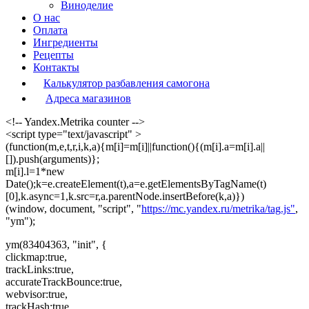
Виноделие
О нас
Оплата
Ингредиенты
Рецепты
Контакты
Калькулятор разбавления самогона
Адреса магазинов
<!-- Yandex.Metrika counter -->
<script type="text/javascript" >
(function(m,e,t,r,i,k,a){m[i]=m[i]||function(){(m[i].a=m[i].a||
[]).push(arguments)};
m[i].l=1*new
Date();k=e.createElement(t),a=e.getElementsByTagName(t)
[0],k.async=1,k.src=r,a.parentNode.insertBefore(k,a)})
(window, document, "script", "
https://mc.yandex.ru/metrika/tag.js"
,
"ym");
ym(83404363, "init", {
clickmap:true,
trackLinks:true,
accurateTrackBounce:true,
webvisor:true,
trackHash:true