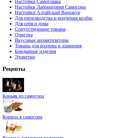
Настойки Самогошка
Настойки Лаборатория Самогона
Настойки Алтайский Винокур
Для производства и копчения колбас
Для себя и дома
Сопутствующие товары
Очистка
Вкусовые ароматизаторы
Товары для розлива и хранения
Бондарные изделия
Этикетки
Рецепты
Коньяк из самогона
Корица в самогоне
Виски в домашних условиях