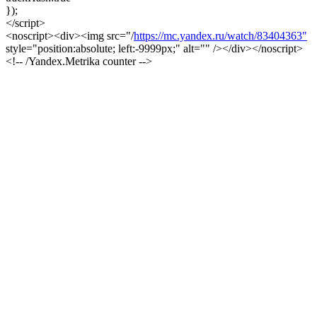
});
</script>
<noscript><div><img src="/
https://mc.yandex.ru/watch/83404363"
style="position:absolute; left:-9999px;" alt="" /></div></noscript>
<!-- /Yandex.Metrika counter -->