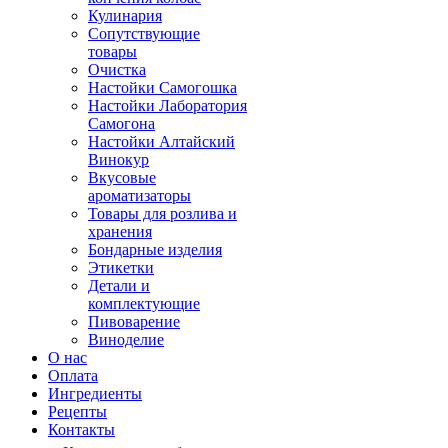
Кулинария
Сопутствующие
товары
Очистка
Настойки Самогошка
Настойки Лаборатория
Самогона
Настойки Алтайский
Винокур
Вкусовые
ароматизаторы
Товары для розлива и
хранения
Бондарные изделия
Этикетки
Детали и
комплектующие
Пивоварение
Виноделие
О нас
Оплата
Ингредиенты
Рецепты
Контакты