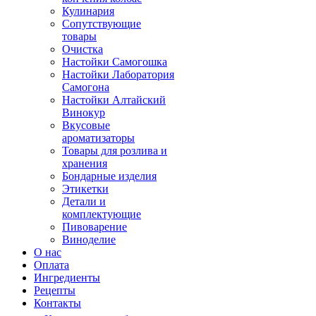
Кулинария
Сопутствующие
товары
Очистка
Настойки Самогошка
Настойки Лаборатория
Самогона
Настойки Алтайский
Винокур
Вкусовые
ароматизаторы
Товары для розлива и
хранения
Бондарные изделия
Этикетки
Детали и
комплектующие
Пивоварение
Виноделие
О нас
Оплата
Ингредиенты
Рецепты
Контакты