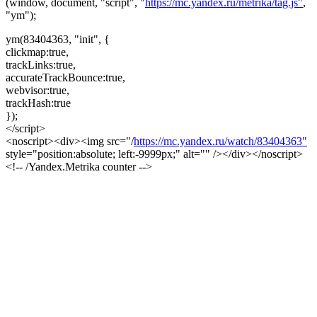
(window, document, "script", "
https://mc.yandex.ru/metrika/tag.js"
,
"ym");
ym(83404363, "init", {
clickmap:true,
trackLinks:true,
accurateTrackBounce:true,
webvisor:true,
trackHash:true
});
</script>
<noscript><div><img src="/
https://mc.yandex.ru/watch/83404363"
style="position:absolute; left:-9999px;" alt="" /></div></noscript>
<!-- /Yandex.Metrika counter -->