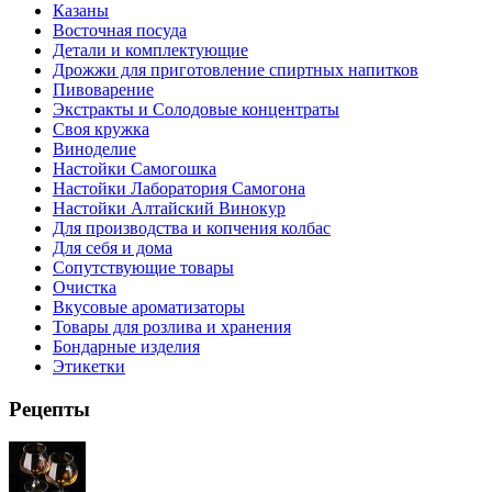
Казаны
Восточная посуда
Детали и комплектующие
Дрожжи для приготовление спиртных напитков
Пивоварение
Экстракты и Солодовые концентраты
Своя кружка
Виноделие
Настойки Самогошка
Настойки Лаборатория Самогона
Настойки Алтайский Винокур
Для производства и копчения колбас
Для себя и дома
Сопутствующие товары
Очистка
Вкусовые ароматизаторы
Товары для розлива и хранения
Бондарные изделия
Этикетки
Рецепты