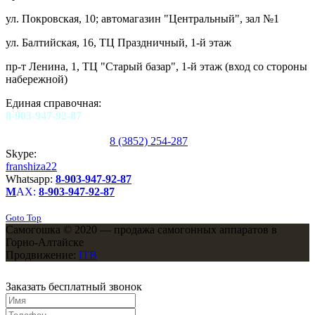
ул. Покровская, 10; автомагазин "Центральный", зал №1
ул. Балтийская, 16, ТЦ Праздничный, 1-й этаж
пр-т Ленина, 1, ТЦ "Старый базар", 1-й этаж (вход со стороны
набережной)
Единая справочная:
8-903-947-92-87
8 (3852) 254-287
Skype:
franshiza22
Whatsapp:
8-903-947-92-87
M
AX:
8-903-947-92-87
Goto Top
Самогошка © 2020 — продажа самогонных аппаратов в
Горно-Алтайске
Продвижение:
ITB
Заказать бесплатный звонок