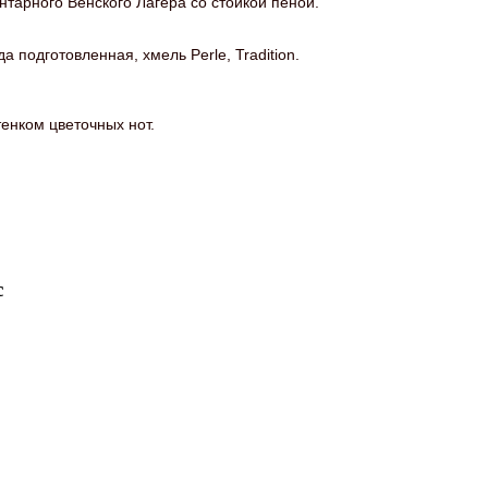
тарного Венского Лагера со стойкой пеной.
 подготовленная, хмель Perle, Tradition.
енком цветочных нот.
с