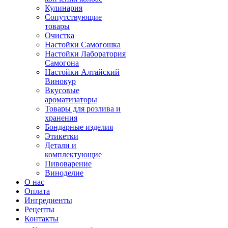
Кулинария
Сопутствующие
товары
Очистка
Настойки Самогошка
Настойки Лаборатория
Самогона
Настойки Алтайский
Винокур
Вкусовые
ароматизаторы
Товары для розлива и
хранения
Бондарные изделия
Этикетки
Детали и
комплектующие
Пивоварение
Виноделие
О нас
Оплата
Ингредиенты
Рецепты
Контакты