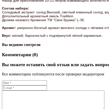
Набор для приготовления 20-23 литров освежающего золотисто-ян
Состав набора:
Солодовый экстракт: солод Венский, светлый ячменный солод, вода
Дополнительный ароматный хмель Tradition.
Дрожжи низового брожения ТМ "Своя Кружка" L-36.
Аромат:
умеренно-богатый аромат венского солода с лёгкими отт
Вкус:
мягкий, бархатистый с подчёркнутой лёгкой карамелью.
Вы недавно смотрели
Комментарии (0)
Вы можете оставить свой отзыв или задать вопро
Все комментарии публикуются после проверки модератором