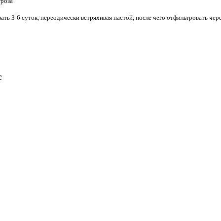
троза
ать 3-6 суток, переодически встряхивая настой, после чего отфильтровать чер
с