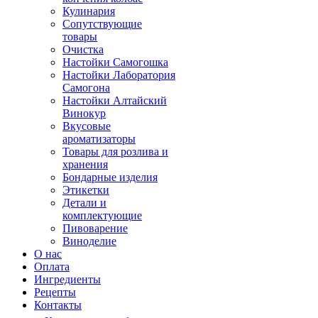
Кулинария
Сопутствующие
товары
Очистка
Настойки Самогошка
Настойки Лаборатория
Самогона
Настойки Алтайский
Винокур
Вкусовые
ароматизаторы
Товары для розлива и
хранения
Бондарные изделия
Этикетки
Детали и
комплектующие
Пивоварение
Виноделие
О нас
Оплата
Ингредиенты
Рецепты
Контакты