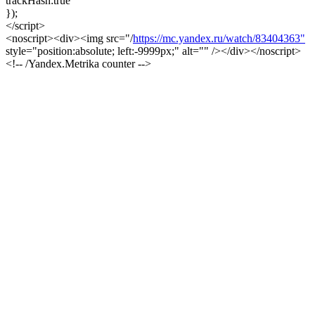
trackHash:true
});
</script>
<noscript><div><img src="/
https://mc.yandex.ru/watch/83404363"
style="position:absolute; left:-9999px;" alt="" /></div></noscript>
<!-- /Yandex.Metrika counter -->