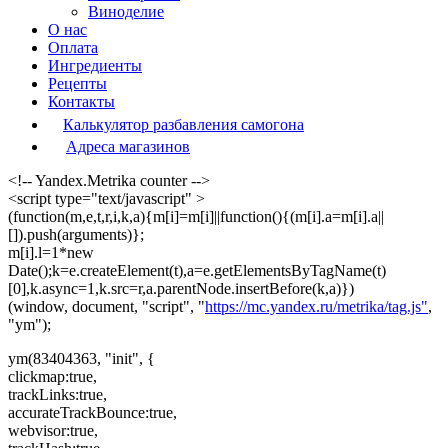
Виноделие
О нас
Оплата
Ингредиенты
Рецепты
Контакты
Калькулятор разбавления самогона
Адреса магазинов
<!-- Yandex.Metrika counter -->
<script type="text/javascript" >
(function(m,e,t,r,i,k,a){m[i]=m[i]||function(){(m[i].a=m[i].a||
[]).push(arguments)};
m[i].l=1*new
Date();k=e.createElement(t),a=e.getElementsByTagName(t)
[0],k.async=1,k.src=r,a.parentNode.insertBefore(k,a)})
(window, document, "script", "
https://mc.yandex.ru/metrika/tag.js"
,
"ym");
ym(83404363, "init", {
clickmap:true,
trackLinks:true,
accurateTrackBounce:true,
webvisor:true,