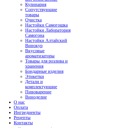
Кулинария
Сопутствующие
товары
Очистка
Настойки Самогошка
Настойки Лаборатория
Самогона
Настойки Алтайский
Винокур
Вкусовые
ароматизаторы
Товары для розлива и
хранения
Бондарные изделия
Этикетки
Детали и
комплектующие
Пивоварение
Виноделие
О нас
Оплата
Ингредиенты
Рецепты
Контакты