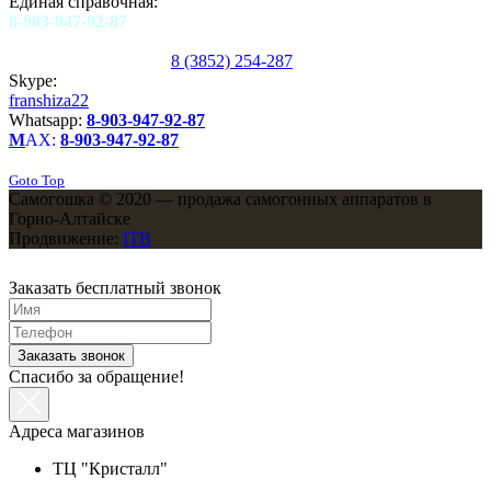
Единая справочная:
8-903-947-92-87
8 (3852) 254-287
Skype:
franshiza22
Whatsapp:
8-903-947-92-87
M
AX:
8-903-947-92-87
Goto Top
Самогошка © 2020 — продажа самогонных аппаратов в
Горно-Алтайске
Продвижение:
ITB
Заказать бесплатный звонок
Заказать звонок
Спасибо за обращение!
Адреса магазинов
ТЦ "Кристалл"