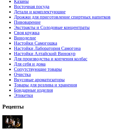
Казаны
Восточная посуда
Детали и комплектующие
Дрожжи для приготовление спиртных напитков
Пивоварение
Экстракты и Солодовые концентраты
Своя кружка
Виноделие
Настойки Самогошка
Настойки Лаборатория Самогона
Настойки Алтайский Винокур
Для производства и копчения колбас
Для себя и дома
Сопутствующие товары
Очистка
Вкусовые ароматизаторы
Товары для розлива и хранения
Бондарные изделия
Этикетки
Рецепты