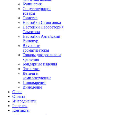
Кулинария
Сопутствующие
товары
Очистка
Настойки Самогошка
Настойки Лаборатория
Самогона
Настойки Алтайский
Винокур
Вкусовые
ароматизаторы
Товары для розлива и
хранения
Бондарные изделия
Этикетки
Детали и
комплектующие
Пивоварение
Виноделие
О нас
Оплата
Ингредиенты
Рецепты
Контакты