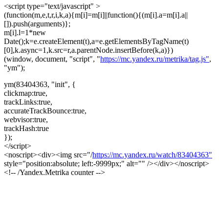
<script type="text/javascript" >
(function(m,e,t,r,i,k,a){m[i]=m[i]||function(){(m[i].a=m[i].a||
[]).push(arguments)};
m[i].l=1*new
Date();k=e.createElement(t),a=e.getElementsByTagName(t)
[0],k.async=1,k.src=r,a.parentNode.insertBefore(k,a)})
(window, document, "script", "
https://mc.yandex.ru/metrika/tag.js"
,
"ym");
ym(83404363, "init", {
clickmap:true,
trackLinks:true,
accurateTrackBounce:true,
webvisor:true,
trackHash:true
});
</script>
<noscript><div><img src="/
https://mc.yandex.ru/watch/83404363"
style="position:absolute; left:-9999px;" alt="" /></div></noscript>
<!-- /Yandex.Metrika counter -->