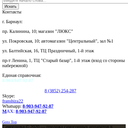
Контакты
г. Барнаул:
пр. Калинина, 10; магазин "ЛЮКС"
ул. Покровская, 10; автомагазин "Центральный", зал №1
ул. Балтийская, 16, ТЦ Праздничный, 1-й этаж
пр-т Ленина, 1, ТЦ "Старый базар", 1-й этаж (вход со стороны
набережной)
Единая справочная:
8-903-947-92-87
8 (3852) 254-287
Skype:
franshiza22
Whatsapp:
8-903-947-92-87
M
AX:
8-903-947-92-87
Goto Top
Самогошка © 2020 — продажа самогонных аппаратов в