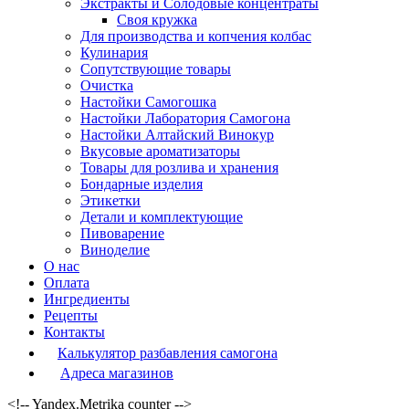
Экстракты и Солодовые концентраты
Своя кружка
Для производства и копчения колбас
Кулинария
Сопутствующие товары
Очистка
Настойки Самогошка
Настойки Лаборатория Самогона
Настойки Алтайский Винокур
Вкусовые ароматизаторы
Товары для розлива и хранения
Бондарные изделия
Этикетки
Детали и комплектующие
Пивоварение
Виноделие
О нас
Оплата
Ингредиенты
Рецепты
Контакты
Калькулятор разбавления самогона
Адреса магазинов
<!-- Yandex.Metrika counter -->