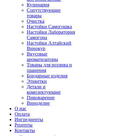
Кулинария
Сопутствующие
товары
Очистка
Настойки Самогошка
Настойки Лаборатория
Самогона
Настойки Алтайский
Винокур
Вкусовые
ароматизаторы
Товары для розлива и
хранения
Бондарные изделия
Этикетки
Детали и
комплектующие
Пивоварение
Виноделие
О нас
Оплата
Ингредиенты
Рецепты
Контакты